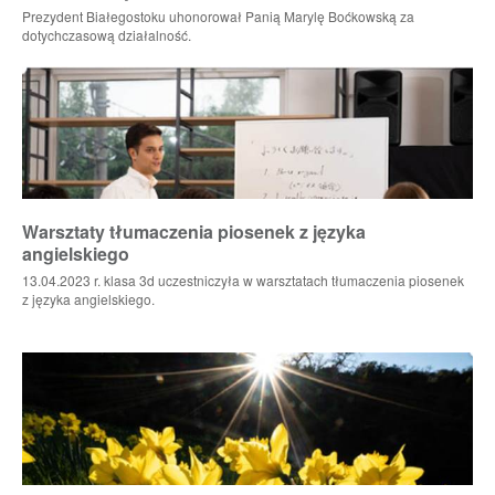
Prezydent Białegostoku uhonorował Panią Marylę Boćkowską za
dotychczasową działalność.
Warsztaty tłumaczenia piosenek z języka
angielskiego
13.04.2023 r. klasa 3d uczestniczyła w warsztatach tłumaczenia piosenek
z języka angielskiego.