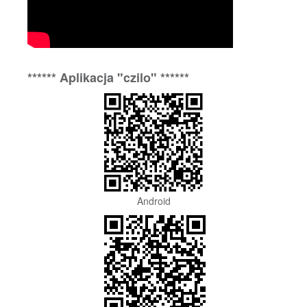
****** Aplikacja "czilo" ******
Android