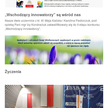
„Wschodzący innowatorzy" są wśród nas
Nasze dwie uczennice z kl. 4f: Maja Kalicka i Karolina Fiedorczuk, pod
opieką Pani mgr Izy Kondraciuk zakwalifikowały się do II etapu konkursu:
„Wschodzący innowatorzy”.
Życzenia