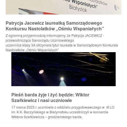
Patrycja Jacewicz laureatką Samorządowego
Konkursu Nastolatków „Ośmiu Wspaniałych”
Z ogromną przyjemnością informujemy, że Patrycja JACEWICZ -
przewodnicząca Samorządu Uczniowskiego
uczennica klasy 3A otrzymała tytuł laureata w Samorządowym Konkursie
Nastolatków „Ośmiu Wspaniałych”
Pieśń barda żyje i żyć będzie: Wiktor
Szałkiewicz i nasi uczniowie
17 marca 2023 r. uczniowie z oddziału przygotowawczego w III LO
im. K.K. Baczyńskiego w Białymstoku uczestniczyli w koncercie
Wiktora Szałkiewicza – grodzieńskiego barda.