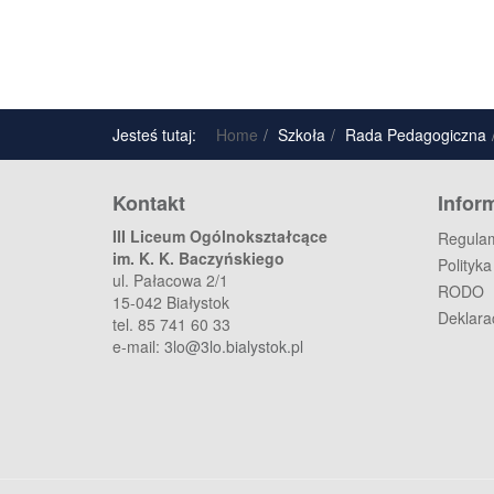
Jesteś tutaj:
Home
Szkoła
Rada Pedagogiczna
Kontakt
Infor
III Liceum Ogólnokształcące
Regulam
im. K. K. Baczyńskiego
Polityk
ul. Pałacowa 2/1
RODO
15-042 Białystok
Deklara
tel. 85 741 60 33
e-mail:
3lo@3lo.bialystok.pl