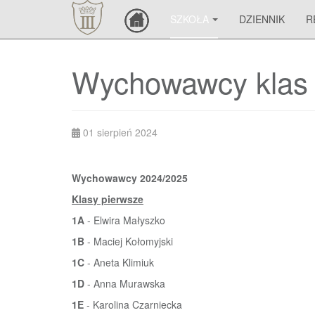
SZKOŁA
DZIENNIK
R
Wychowawcy klas
01 sierpień 2024
Wychowawcy 2024/2025
Klasy pierwsze
1A
- Elwira Małyszko
1B
- Maciej Kołomyjski
1C
- Aneta Klimiuk
1D
- Anna Murawska
1E
- Karolina Czarniecka