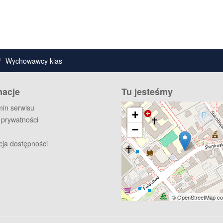
Wychowawcy klas
macje
Tu jesteśmy
in serwisu
+
a prywatności
−
cja dostępności
© OpenStreetMap con