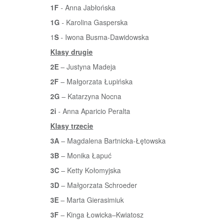
1F
- Anna Jabłońska
1G
- Karolina Gasperska
1
S
- Iwona Busma-Dawidowska
Klasy drugie
2E
– Justyna Madeja
2F
– Małgorzata Łupińska
2G
– Katarzyna Nocna
2i
- Anna Aparicio Peralta
Klasy trzecie
3A
– Magdalena Bartnicka-Łętowska
3B
– Monika Łapuć
3C
– Ketty Kołomyjska
3D
– Małgorzata Schroeder
3E
– Marta Gierasimiuk
3F
– Kinga Łowicka–Kwiatosz