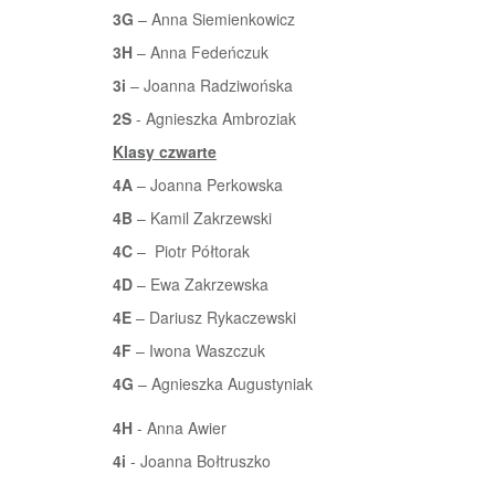
3G
– Anna Siemienkowicz
3H
– Anna Fedeńczuk
3i
– Joanna Radziwońska
2S
- Agnieszka Ambroziak
Klasy czwarte
4A
– Joanna Perkowska
4B
– Kamil Zakrzewski
4C
– Piotr Półtorak
4D
– Ewa Zakrzewska
4E
– Dariusz Rykaczewski
4F
– Iwona Waszczuk
4G
– Agnieszka Augustyniak
4H
- Anna Awier
4i
- Joanna Bołtruszko