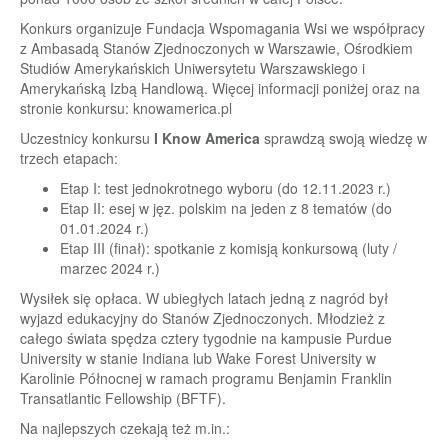
Konkurs organizuje Fundacja Wspomagania Wsi we współpracy
z Ambasadą Stanów Zjednoczonych w Warszawie, Ośrodkiem
Studiów Amerykańskich Uniwersytetu Warszawskiego i
Amerykańską Izbą Handlową. Więcej informacji poniżej oraz na
stronie konkursu:
knowamerica.pl
Uczestnicy konkursu
I Know America
sprawdzą swoją wiedzę w
trzech etapach:
Etap I: test jednokrotnego wyboru (do 12.11.2023 r.)
Etap II: esej w jęz. polskim na jeden z 8 tematów (do
01.01.2024 r.)
Etap III (finał): spotkanie z komisją konkursową (luty /
marzec 2024 r.)
Wysiłek się opłaca. W ubiegłych latach jedną z nagród był
wyjazd edukacyjny do Stanów Zjednoczonych. Młodzież z
całego świata spędza cztery tygodnie na kampusie Purdue
University w stanie Indiana lub Wake Forest University w
Karolinie Północnej w ramach programu Benjamin Franklin
Transatlantic Fellowship (BFTF).
Na najlepszych czekają też m.in.: