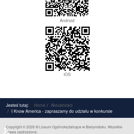
Android
iOS
Jesteś tutaj:
Home
Aktualności
I Know America - zapraszamy do udziału w konkursie
♿
Copyright © 2026 III Liceum Ogólnokształcące w Białymstoku. Wszelkie
prawa zastrzeżone.