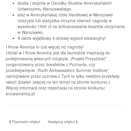
studia I stopnia w Ośrodku Studiów Amerykańskich
Uniwersytetu Warszawskiego
staż w Amerykańskiej Izbie Handlowej w Warszawie
(stażysta lub stażystka otrzyma również nagrodę w
wysokości 1500 zł na dofinansowanie kosztów utrzymania
w Warszawie).
A także wyjątkowy 3-dniowy wyjazd edukacyjny!
I Know America to coś więcej niż nagrody!
Udział w I Know America jest dla laureatów inspiracją do
podejmowania własnych inicjatyw. „Projekt Przyszłość”
zorganizowany przez licealistów z Poznania, czy
przedsięwzięcie „Youth Ambassadors Summer Institute”
zainicjowane przez uczniów z Tych to tylko niektóre przykłady
takich działań (więcej na ten temat na stronie konkursu.)
Więcej informacji oraz rejestracja na stronie konkursu:
knowamerica.pl
Poprzedni artykuł: Chore dzieci potrzebują pomocy
Następny artykuł: ,,Fabryka Leków"
Poprzedni artykuł
Następny artykuł