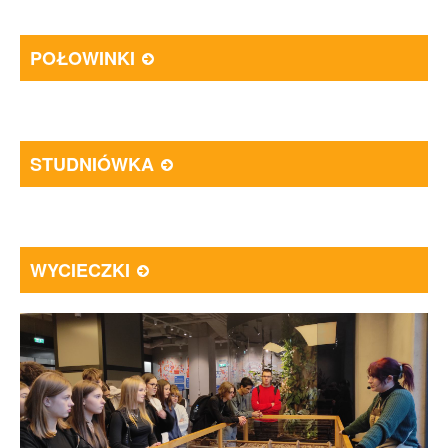
POŁOWINKI
STUDNIÓWKA
WYCIECZKI