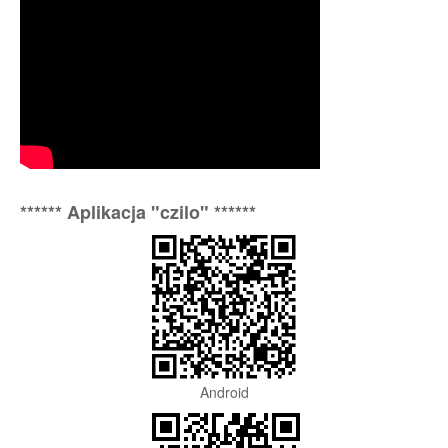
****** Aplikacja "czilo" ******
Android