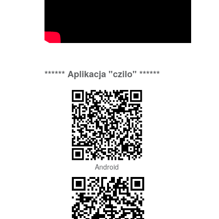
****** Aplikacja "czilo" ******
Android