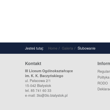
Jesteś tutaj:
Home
Galeria
Ślubowanie
Kontakt
Infor
III Liceum Ogólnokształcące
Regulam
im. K. K. Baczyńskiego
Polityk
ul. Pałacowa 2/1
RODO
15-042 Białystok
Deklara
tel. 85 741 60 33
e-mail:
3lo@3lo.bialystok.pl