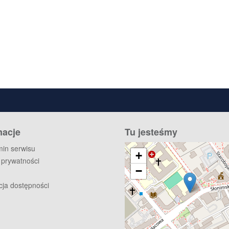
macje
Tu jesteśmy
in serwisu
+
a prywatności
−
cja dostępności