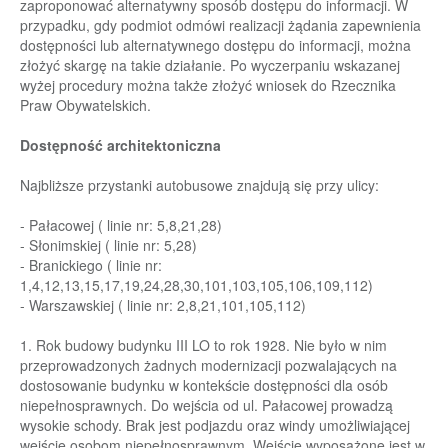
zaproponować
alternatywny sposób dostępu do informacji. W
przypadku, gdy podmiot
odmówi realizacji
żądania zapewnienia
dostępności lub alternatywneg
o dostępu do
informacji, można
złożyć
skargę na takie działanie. Po wyczerpaniu wskazanej
wyżej
procedury można także złożyć
wniosek do Rzecznika
Praw Obywatelskich.
Dostępność architektoniczna
Najbliższe przystanki autobusowe znajdują się przy ulicy:
-
Pałacowej
( linie nr: 5,8,21,28)
-
Słonimskiej
( linie nr: 5,28)
- Branickiego ( linie nr:
1,4,12,13,15,17,19,24,28,30,101,103,105,106,109,112)
- Warszawskiej ( linie nr: 2,8,21,101,105,112)
1.
Rok budowy budynku III LO to rok 1928. Nie było w nim
przeprowadzonych żadnych
modernizacji pozwalających na
dostosowanie budynku
w kontekście dostępnośc
i dla osób
niepełnosprawnych.
Do wejścia od ul. Pałacowej prowadzą
wysokie schody. Brak jest
podjazdu oraz windy umożliwiającej
wejście osobom niepełnosprawnym. Wejście wyposażone
jest w