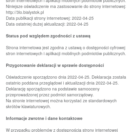
stron internetowych i aplikacji mobilnych podmiotów publicznych.
Niniejsze oświadczenie ma
zastosowanie do strony internetowej:
http://3lo.bialystok.pl
Data publikacji strony internetowej:
2022
-
04
-
25
D
ata ostatniej dużej aktualizacji:
2022-04-25
Status pod
względem zgodności z ustawą
Strona internetowa jest zgodna z ustawą o dostępności cyfrowej
stron internetowych
i
aplikacji mobilnych podmiotów publicznych.
Przygotowanie deklaracji w sprawie dostępności
Oświadczenie sporządzono dnia
2022-04-25
. Dek
laracja została
ostatnio poddana
przeglądowi
i
aktualizacji
dnia
2022-04-25
.
Deklarację
sporządzono
na
podstawie
samooceny
przeprowadzonej przez podmiot
samorządowy.
Na stronie internetowej można korzystać ze standardowych
skrótów klawiaturowych.
Informacje zwrotne i dane kontaktowe
W
przypadku
problemów
z
dostępnością
strony
internetowej