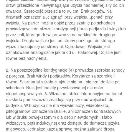
drzwi przeszklone niewymagające użycia nadmiernej siły do ich
otwarc
ia
. Szerokość
przejścia to 90
cm.
Brak progów. Na
drzwiach oznaczenia „ciągnąć” przy wejściu, „pchać”
przy
wyjściu. Na parter można dojść przez szatnię po schodach
prowadzących do niższej
kondygnacji ( brak podjazdu i widy) lub
przez hall, którego drzwi pr
owadzą na parki
n
g do
drugiego
wejścia
.
Drugie wejście jest od strony parkingu, do którego
wjazd znajduje się od
strony ul. Ogrodowej.
Wejście jest
oznakowane analogicznie jak te od ul. Pałacowej. Dojście
jest
równe bez nachylenia.
2. Na
poszczególne kondyg
nacje (4) prowadzą szerokie schody
z poręczą. Brak windy i
podjazdów. Korytarze są szerokie i
równe. Sekretariat szkoły znajduje się na
I piętrze, dojście
po
schodach. Brak jest toalety przystosowanej dla osób
niepełnosprawnych.
3. Wizualne tablice informa
cyjne na temat
rozkładu pomieszczeń
znajdują się przy obu
wejściach
do
budynku.
W
budynku
nie
ma
wyświetlaczy,
wideotekstu,
piktogramów,
oznaczenia
Braille,
ani
oznaczeń
kontrastowych
lub
w
druku
powiększonym
dla
osób
niewidomych i słabo
widzących, pętli i
ndukcyjnej oraz dostępu do tłumacza języka
migowego.
Jednakże każdą sprawę można załatwić drogą