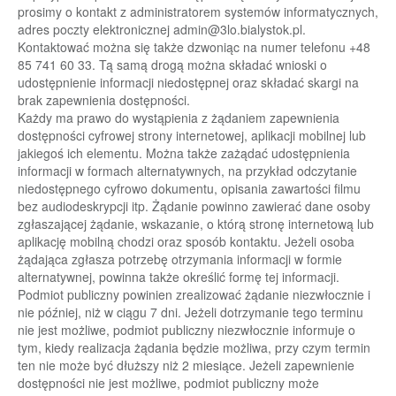
prosimy
o
kontakt
z
administratorem
systemów
informatycznych,
adres
poczty
elektronicznej
admin@
3lo.bialystok.pl
.
Kontaktować można się także dzwoniąc na numer
telefonu +48
85
741 60 33
. Tą samą drogą można składać wnioski o
udostępnienie informacji niedostępnej
oraz
składać skargi na
brak zapewnienia dostępności.
Każdy ma prawo do wystąpienia z żądaniem zapewnienia
dostępności cyfrowej strony
internetowej,
aplikacji mobilnej lub
jakiegoś ich elementu. Można także zażądać
udostępnienia
informacji
w
formach
alternatywnych,
na
przykład
odczytanie
niedostępnego
cyfrowo
dokumentu, opisania zawartości filmu
bez audiodeskrypcji itp. Żądanie powinno
zawierać dan
e
osoby
zgłaszającej żądanie, wskazanie, o którą stronę internetową lub
aplikację
mobilną chodzi
oraz sposób kontaktu. Jeżeli osoba
żądająca zgłasza potrzebę otrzymania
informacji w formie
alternatywnej, powinna także określić formę tej informacji.
Podmi
ot
publiczny powinien
zrealizować żądanie niezwłocznie i
nie później, niż w ciągu 7 dni. Jeżeli
dotrzymanie tego
terminu
nie jest możliwe, podmiot publiczny niezwłocznie informuje o
tym,
kiedy realizacja
żądania będzie możliwa, przy czym termin
ten nie
może być dłuższy niż 2
miesiące. Jeżeli
zapewnienie
dostępności
nie
jest
możliwe,
podmiot
publiczny
może