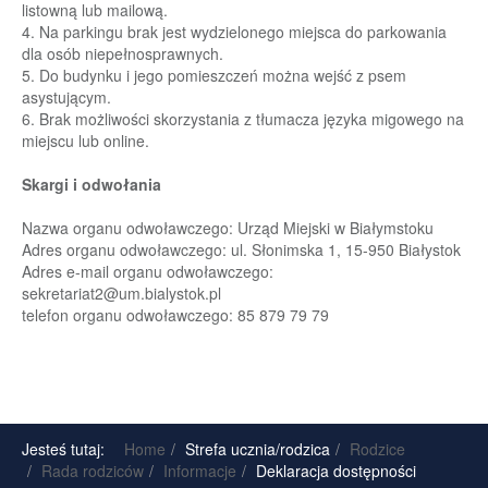
listowną lub mailową.
4. Na parkingu brak jest wydzielonego miejsca do parkowania
dla osób niepełnosprawnych.
5. Do budynku i jego pomieszczeń można wejść z pse
m
asystującym.
6. Brak mo
żliwości skorzystania z tłumacza języka migowego na
miejscu lub online.
Skargi i odwołania
Nazwa organu odwoławczego: Urząd Miejski w Białymstoku
Adres orga
nu odwoławczego: ul. Słonimska 1, 15
-
950 Białystok
Adres e
-
mail organu odwoławczego:
sekretariat2@um.bialystok.pl
telefon organu odwoławczego: 85 879
79 79
Jesteś tutaj:
Home
Strefa ucznia/rodzica
Rodzice
Rada rodziców
Informacje
Deklaracja dostępności