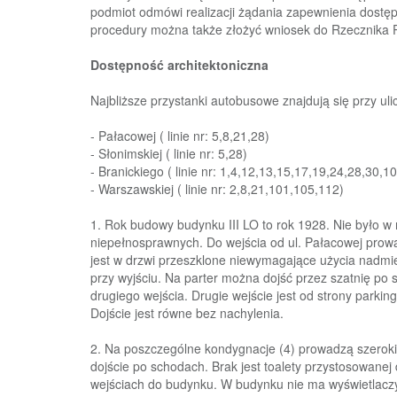
podmiot
odmówi realizacji
żądania zapewnienia dostęp
procedury można także złożyć
wniosek do Rzecznika 
Dostępność architektoniczna
Najbliższe przystanki autobusowe znajdują się przy uli
-
Pałacowej
( linie nr: 5,8,21,28)
-
Słonimskiej
( linie nr: 5,28)
- Branickiego ( linie nr:
1,4,12,13,15,17,19,24,28,30,1
- Warszawskiej ( linie nr: 2,8,21,101,105,112)
1.
Rok budowy budynku III LO to rok 1928. Nie było 
niepełnosprawnych.
Do wejścia od ul. Pałacowej prow
jest w drzwi przeszklone niewymagające użycia nadmier
przy wyjściu. Na parter można dojść przez szatnię po
drugiego wejścia
.
Drugie wejście jest od strony parkin
Dojście
jest równe bez nachylenia.
2. Na
poszczególne kondyg
nacje (4) prowadzą szeroki
dojście
po schodach. Brak jest toalety przystosowanej
wejściach
do
budynku.
W
budynku
nie
ma
wyświetlacz