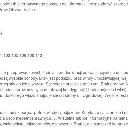
ności lub alternatywneg
o dostępu do
informacji, można złożyć
skargę 
Praw Obywatelskich.
cy:
01,103,105,106,109,112)
w nim przeprowadzonych żadnych
modernizacji pozwalających na dosto
adzą wysokie schody. Brak jest
podjazdu oraz windy umożliwiającej w
nej siły do ich otwarc
ia
. Szerokość
przejścia to 90
cm.
Brak progów. N
 schodach prowadzących do niższej
kondygnacji ( brak podjazdu i widy) 
gu, do którego wjazd znajduje się od
strony ul. Ogrodowej.
Wejście jest
e schody z poręczą. Brak windy i
podjazdów. Korytarze są szerokie i ró
 dla osób niepełnosprawnych.
3. Wizualne tablice informa
cyjne na tema
y,
wideotekstu,
piktogramów,
oznaczenia
Braille,
ani
oznaczeń
kontras