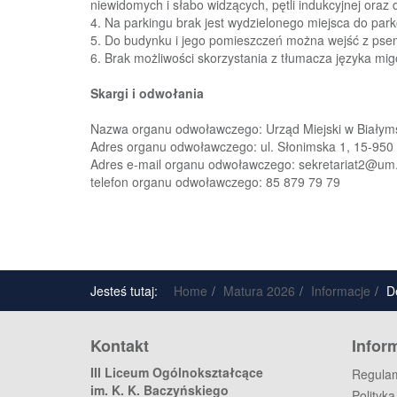
niewidomych i słabo widzących, pętli i
ndukcyjnej oraz
4. Na parkingu brak jest wydzielonego miejsca do pa
5. Do budynku i jego pomieszczeń można wejść z pse
6. Brak mo
żliwości skorzystania z tłumacza języka mi
Skargi i odwołania
Nazwa organu odwoławczego: Urząd Miejski w Białym
Adres orga
nu odwoławczego: ul. Słonimska 1, 15
-
950 
Adres e
-
mail organu odwoławczego:
sekretariat2@um.
telefon organu odwoławczego: 85 879
79 79
Jesteś tutaj:
Home
Matura 2026
Informacje
D
Kontakt
Infor
III Liceum Ogólnokształcące
Regulam
im. K. K. Baczyńskiego
Polityk