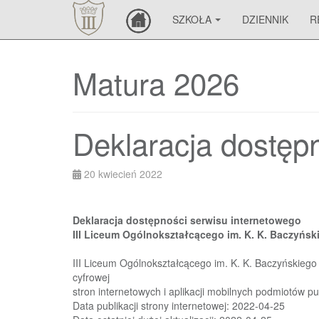
SZKOŁA
DZIENNIK
R
Matura 2026
Deklaracja dostęp
20 kwiecień 2022
Deklaracja dostępności serwisu
internetowego
III Liceum
O
gólnokształcącego im. K
.
K.
Baczyńsk
III Liceum Ogólnokształcącego im. K
.
K.
Baczyńskiego
cyfrowej
stron internetowych i aplikacji mobilnych podmiotów pu
Data publikacji strony internetowej:
2022
-
04
-
25