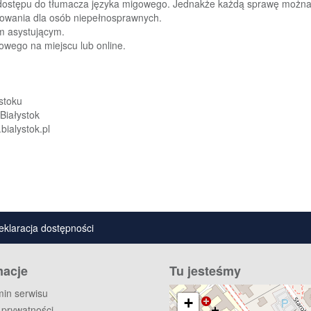
 dostępu do tłumacza języka migowego.
Jednakże każdą sprawę można z
rkowania dla osób niepełnosprawnych.
m asystującym.
gowego na miejscu lub online.
stoku
Białystok
bialystok.pl
eklaracja dostępności
macje
Tu jesteśmy
in serwisu
+
a prywatności