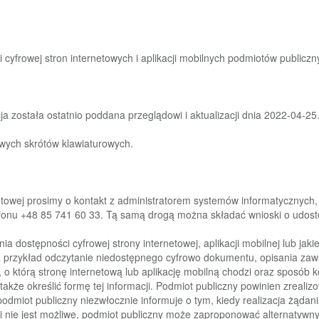
 cyfrowej stron internetowych
i
aplikacji mobilnych podmiotów publiczn
cja została ostatnio poddana
przeglądowi
i
aktualizacji
dnia
2022-04-25
owych skrótów klawiaturowych.
etowej
prosimy
o
kontakt
z
administratorem
systemów
informatycznych,
efonu +48
85
741 60 33
. Tą samą drogą można składać wnioski o udostę
ia dostępności cyfrowej strony
internetowej,
aplikacji mobilnej lub ja
a
przykład
odczytanie
niedostępnego
cyfrowo
dokumentu, opisania zawa
o którą stronę internetową lub aplikację
mobilną chodzi
oraz sposób k
także określić formę tej informacji. Podmi
ot
publiczny powinien
zrealiz
 podmiot publiczny niezwłocznie informuje o tym,
kiedy realizacja
żądani
i
nie
jest
możliwe,
podmiot
publiczny
może
zaproponować
alternatywn