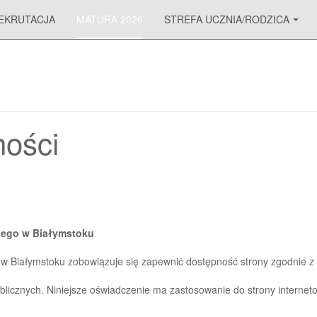
EKRUTACJA
MATURA 2026
STREFA UCZNIA/RODZICA
ności
iego
w
Białymstoku
w
Białymstoku
zobowiązuje się
zapewnić dostępność strony zgodnie z 
blicznych.
Niniejsze oświadczenie ma
zastosowanie do strony internetowe