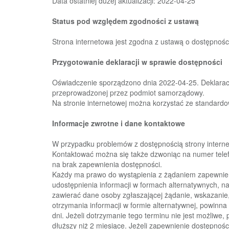
D
ata ostatniej dużej aktualizacji:
2022-04-25
Status pod
względem zgodności z ustawą
Strona internetowa jest zgodna z ustawą o dostępności
Przygotowanie deklaracji w sprawie dostępności
Oświadczenie sporządzono dnia
2022-04-25
. Dek
lara
przeprowadzonej przez podmiot
samorządowy.
Na stronie internetowej można korzystać ze standard
Informacje zwrotne i dane kontaktowe
W
przypadku
problemów
z
dostępnością
strony
intern
Kontaktować można się także dzwoniąc na numer
tel
na brak zapewnienia dostępności.
Każdy ma prawo do wystąpienia z żądaniem zapewnien
udostępnienia
informacji
w
formach
alternatywnych,
n
zawierać dan
e
osoby zgłaszającej żądanie, wskazanie, 
otrzymania
informacji w formie
alternatywnej, powinna 
dni. Jeżeli
dotrzymanie tego
terminu nie jest możliwe,
dłuższy niż 2
miesiące. Jeżeli
zapewnienie
dostępnośc