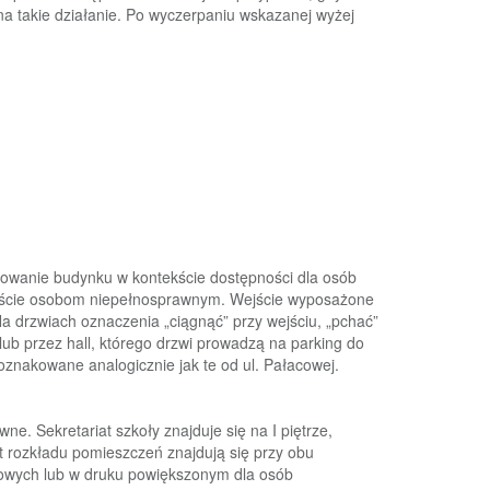
na takie działanie. Po wyczerpaniu wskazanej wyżej
sowanie budynku
w kontekście dostępnośc
i dla osób
ejście osobom niepełnosprawnym. Wejście wyposażone
a drzwiach oznaczenia „ciągnąć” przy wejściu, „pchać”
lub przez hall, którego drzwi pr
owadzą na parki
n
g do
 oznakowane analogicznie jak te od ul. Pałacowej.
wne. Sekretariat szkoły znajduje się na
I piętrze,
t rozkładu pomieszczeń
znajdują się przy obu
towych
lub
w
druku
powiększonym
dla
osób