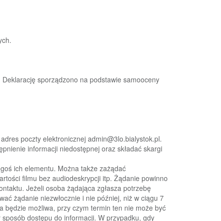
ych.
.
Deklarację
sporządzono
na
podstawie
samooceny
adres
poczty
elektronicznej
admin@
3lo.bialystok.pl
.
pnienie informacji niedostępnej
oraz
składać skargi
kiegoś ich elementu. Można także zażądać
rtości filmu bez audiodeskrypcji itp. Żądanie powinno
ontaktu. Jeżeli osoba żądająca zgłasza potrzebę
ować żądanie niezwłocznie i nie później, niż w ciągu 7
a będzie możliwa, przy czym termin ten nie
może być
y sposób dostępu do informacji. W przypadku, gdy