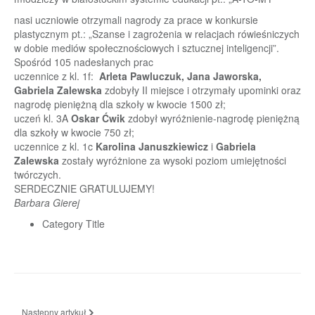
nasi uczniowie otrzymali nagrody za prace w konkursie
plastycznym pt.: „Szanse i zagrożenia w relacjach rówieśniczych
w dobie mediów społecznościowych i sztucznej inteligencji”.
Spośród 105 nadesłanych prac
uczennice z kl. 1f:
Arleta Pawluczuk, Jana Jaworska,
Gabriela Zalewska
zdobyły II miejsce i otrzymały upominki oraz
nagrodę pieniężną dla szkoły w kwocie 1500 zł;
uczeń kl. 3A
Oskar Ćwik
zdobył wyróżnienie-nagrodę pieniężną
dla szkoły w kwocie 750 zł;
uczennice z kl. 1c
Karolina Januszkiewicz
i
Gabriela
Zalewska
zostały wyróżnione za wysoki poziom umiejętności
twórczych.
SERDECZNIE GRATULUJEMY!
Barbara Gierej
Category Title
Następny artykuł: Etap okręgowy XLI Olimpiady Wiedzy Ekologicznej
Następny artykuł