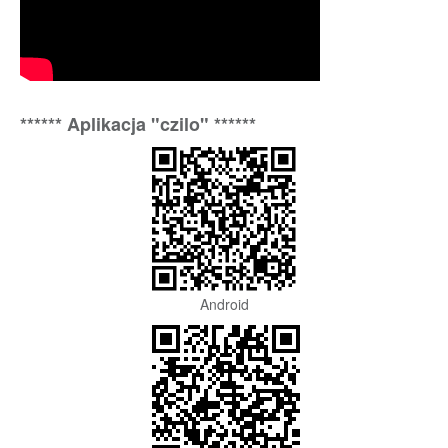
****** Aplikacja "czilo" ******
Android