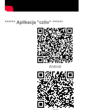
****** Aplikacja "czilo" ******
Android