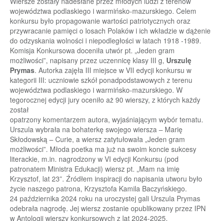
Wiersze zostały nadesłane przez młodych ludzi z terenów
województwa podlaskiego i warmińsko-mazurskiego. Celem
konkursu było propagowanie wartości patriotycznych oraz
przywracanie pamięci o losach Polaków i ich wkładzie w dążenie
do odzyskania wolności i niepodległości w latach 1918 -1989.
Komisja Konkursowa doceniła utwór pt. „Jeden gram
możliwości”, napisany przez uczennicę klasy III g,
Urszulę
Prymas
. Autorka zajęła III miejsce w VII edycji konkursu w
kategorii III: uczniowie szkół ponadpodstawowych z terenu
województwa podlaskiego i warmińsko-mazurskiego. W
tegorocznej edycji jury oceniło aż 90 wierszy, z których każdy
został
opatrzony komentarzem autora, wyjaśniającym wybór tematu.
Urszula wybrała na bohaterkę swojego wiersza – Marię
Skłodowską – Curie, a wiersz zatytułowała „Jeden gram
możliwości”. Młoda poetka ma już na swoim koncie sukcesy
literackie, m.in. nagrodzony w VI edycji Konkursu (pod
patronatem Ministra Edukacji) wiersz pt. „Mam na imię
Krzysztof, lat 23”. Źródłem inspiracji do napisania utworu było
życie naszego patrona, Krzysztofa Kamila Baczyńskiego.
24 października 2024 roku na uroczystej gali Urszula Prymas
odebrała nagrodę. Jej wiersz zostanie opublikowany przez IPN
w Antologii wierszy konkursowych z lat 2024-2025.