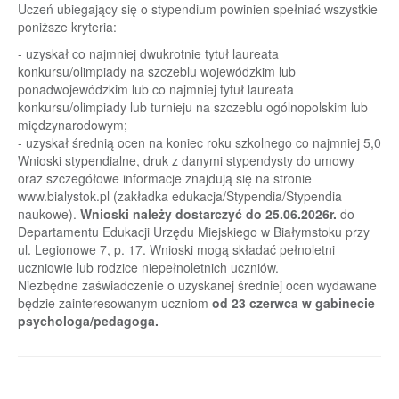
Uczeń ubiegający się o stypendium powinien spełniać wszystkie
poniższe kryteria:
- uzyskał co najmniej dwukrotnie tytuł laureata
konkursu/olimpiady na szczeblu wojewódzkim lub
ponadwojewódzkim lub co najmniej tytuł laureata
konkursu/olimpiady lub turnieju na szczeblu ogólnopolskim lub
międzynarodowym;
- uzyskał średnią ocen na koniec roku szkolnego co najmniej 5,0
Wnioski stypendialne, druk z danymi stypendysty do umowy
oraz szczegółowe informacje znajdują się na stronie
www.bialystok.pl (zakładka edukacja/Stypendia/Stypendia
naukowe).
Wnioski należy dostarczyć do 25.06.2026r.
do
Departamentu Edukacji Urzędu Miejskiego w Białymstoku przy
ul. Legionowe 7, p. 17. Wnioski mogą składać pełnoletni
uczniowie lub rodzice niepełnoletnich uczniów.
Niezbędne zaświadczenie o uzyskanej średniej ocen wydawane
będzie zainteresowanym uczniom
od 23 czerwca w gabinecie
psychologa/pedagoga.