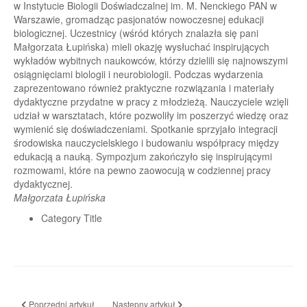
w Instytucie Biologii Doświadczalnej im. M. Nenckiego PAN w
Warszawie, gromadząc pasjonatów nowoczesnej edukacji
biologicznej. Uczestnicy (wśród których znalazła się pani
Małgorzata Łupińska) mieli okazję wysłuchać inspirujących
wykładów wybitnych naukowców, którzy dzielili się najnowszymi
osiągnięciami biologii i neurobiologii. Podczas wydarzenia
zaprezentowano również praktyczne rozwiązania i materiały
dydaktyczne przydatne w pracy z młodzieżą. Nauczyciele wzięli
udział w warsztatach, które pozwoliły im poszerzyć wiedzę oraz
wymienić się doświadczeniami. Spotkanie sprzyjało integracji
środowiska nauczycielskiego i budowaniu współpracy między
edukacją a nauką. Sympozjum zakończyło się inspirującymi
rozmowami, które na pewno zaowocują w codziennej pracy
dydaktycznej.
Małgorzata Łupińska
Category Title
Poprzedni artykuł: Przystanek: Poezja_29
Następny artykuł: Kiermasz charytatywny
Poprzedni artykuł
Następny artykuł