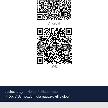
Android
iOS
Jesteś tutaj:
Home
Aktualności
XXIV Sympozjum dla nauczycieli biologii