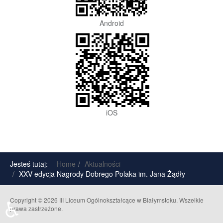
Android
iOS
Jesteś tutaj:
Home
Aktualności
XXV edycja Nagrody Dobrego Polaka im. Jana Żądły
♿
Copyright © 2026 III Liceum Ogólnokształcące w Białymstoku. Wszelkie
prawa zastrzeżone.