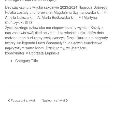
Decyzją kapituły w roku szkolnym 2023/2024 Nagrodą Dobrego
Polaka zostały uhonorowane: Magdalena Szymanowska kl. I F,
Amelia Łuksza kl. II A, Maria Boćkowska kl. II F i Martyna
Ciuńczyk kl. III D
Życie każdego człowieka ma niepowtarzalny wymiar. Każdy z
nas zostawia swój ślad na ziemi. I to właśnie z okruchów dnia
codziennego budujemy swój życiorys. Dzięki laureatom nagrody
tworzy się legenda Ludzi Wspaniałych, dających świadectwo
najwyższym wartościom. Dziękujemy, że Jesteście.
koordynator Małgorzata Łupińska
Category Title
Poprzedni artykuł: XX Podlaski Festiwal Nauki i Sztuki
Następny artykuł: Uroczyste zakończenie roku szko
Poprzedni artykuł
Następny artykuł