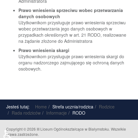
Administratora
Prawo wniesienia sprzeciwu wobec przetwarzania
danych osobowych
Użytkownikom przysługuje prawo wniesienia sprzeciwu
wobec przetwarzania jego danych osobowych w
przypadkach określonych w art. 21 RODO, realizowane
na żądanie złożone do Administratora
Prawo wniesienia skargi
Użytkownikom przysługuje prawo wniesienia skargi do
organu nadzorczego zajmującego się ochroną danych
osobowych.
Jesteś tutaj:
Home
Strefa ucznia/rodzica
Rodzice
Rada rodziców
Informacje
RODO
♿
Copyright © 2026 III Liceum Ogólnokształcące w Białymstoku. Wszelkie
prawa zastrzeżone.