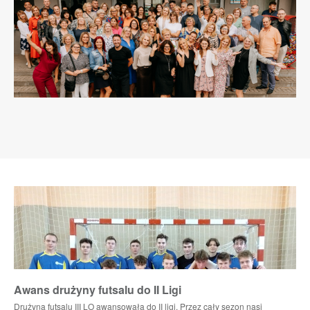
Awans drużyny futsalu do II Ligi
Drużyna futsalu III LO awansowała do II ligi. Przez cały sezon nasi