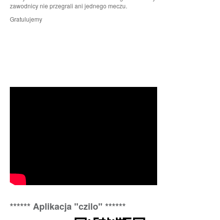
zawodnicy nie przegrali ani jednego meczu.
Gratulujemy
****** Aplikacja "czilo" ******